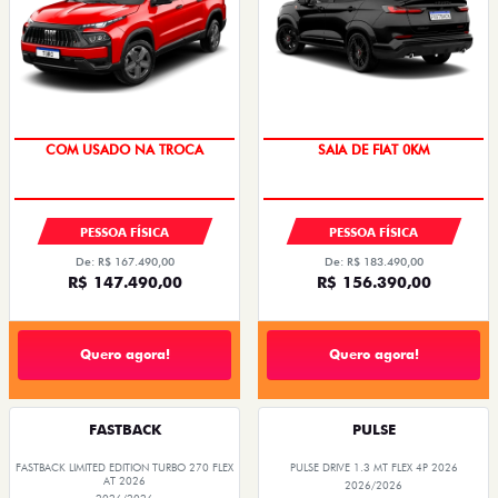
COM USADO NA TROCA
SAIA DE FIAT 0KM
PESSOA FÍSICA
PESSOA FÍSICA
De: R$ 167.490,00
De: R$ 183.490,00
R$ 147.490,00
R$ 156.390,00
Quero agora!
Quero agora!
FASTBACK
PULSE
FASTBACK LIMITED EDITION TURBO 270 FLEX
PULSE DRIVE 1.3 MT FLEX 4P 2026
AT 2026
2026/2026