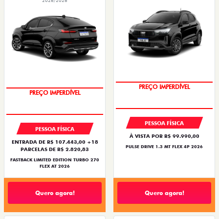
2026/2026
PREÇO IMPERDÍVEL
PREÇO IMPERDÍVEL
PESSOA FÍSICA
PESSOA FÍSICA
À VISTA POR R$ 99.990,00
ENTRADA DE R$ 107.443,00 +18
PULSE DRIVE 1.3 MT FLEX 4P 2026
PARCELAS DE R$ 2.820,83
FASTBACK LIMITED EDITION TURBO 270
FLEX AT 2026
Quero agora!
Quero agora!