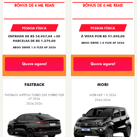
BÔNUS DE 6 MIL REAIS
BÔNUS DE 6 MIL REAIS
PESSOA FÍSICA
PESSOA FÍSICA
ENTRADA DE R$ 54.967,04 +30
À VISTA POR R$ 91.490,00
PARCELAS DE R$ 1.379,00
ARGO DRIVE 1.0 FLEX 4P 2026
ARGO DRIVE 1.0 FLEX 4P 2026
Quero agora!
Quero agora!
FASTBACK
MOBI
FASTBACK IMPETUS TURBO 200 HYBRID FLEX
MOBI LIKE 1.0 2026
AT 2026
2026/2026
2026/2026