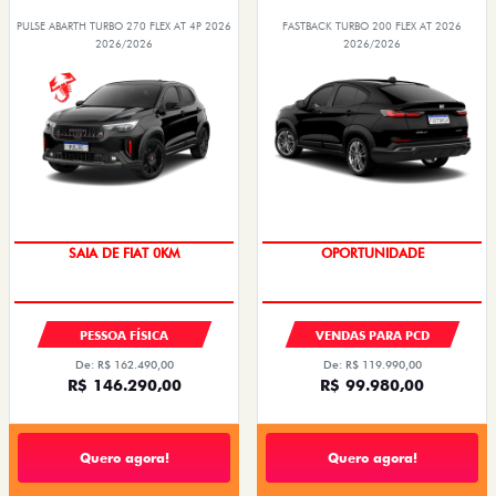
PULSE ABARTH TURBO 270 FLEX AT 4P 2026
FASTBACK TURBO 200 FLEX AT 2026
2026/2026
2026/2026
SAIA DE FIAT 0KM
OPORTUNIDADE
PESSOA FÍSICA
VENDAS PARA PCD
De: R$ 162.490,00
De: R$ 119.990,00
R$ 146.290,00
R$ 99.980,00
Quero agora!
Quero agora!