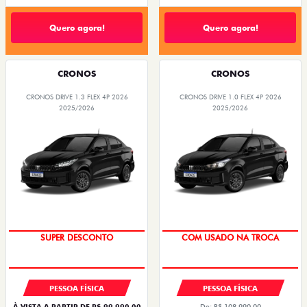
Quero agora!
Quero agora!
CRONOS
CRONOS
CRONOS DRIVE 1.3 FLEX 4P 2026
CRONOS DRIVE 1.0 FLEX 4P 2026
2025/2026
2025/2026
SUPER DESCONTO
COM USADO NA TROCA
PESSOA FÍSICA
PESSOA FÍSICA
À VISTA A PARTIR DE R$ 99.990,00
De: R$ 108.990,00