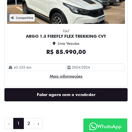
Compartilhe
FIAT
ARGO 1.3 FIREFLY FLEX TREKKING CVT
Lívia Veículos
R$ 85.990,00
65.335 km
2024/2024
Mais informações
Falar agora com o vendedor
‹
1
2
›
WhatsApp