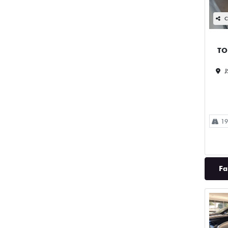
C
TO
J
19
Fa