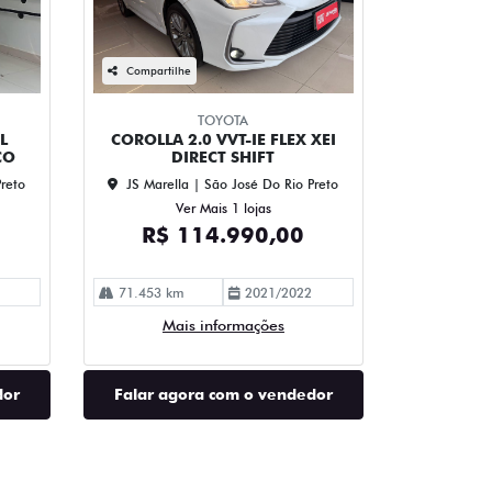
Compartilhe
TOYOTA
L
COROLLA 2.0 VVT-IE FLEX XEI
CO
DIRECT SHIFT
Preto
JS Marella | São José Do Rio Preto
Ver Mais 1 lojas
R$ 114.990,00
71.453 km
2021/2022
Mais informações
dor
Falar agora com o vendedor