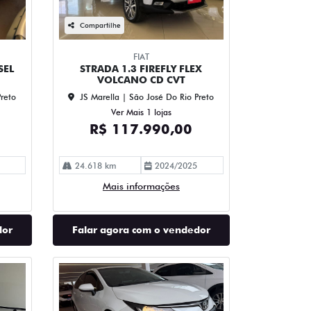
Compartilhe
FIAT
SEL
STRADA 1.3 FIREFLY FLEX
VOLCANO CD CVT
Preto
JS Marella | São José Do Rio Preto
Ver Mais 1 lojas
R$ 117.990,00
24.618 km
2024/2025
Mais informações
dor
Falar agora com o vendedor