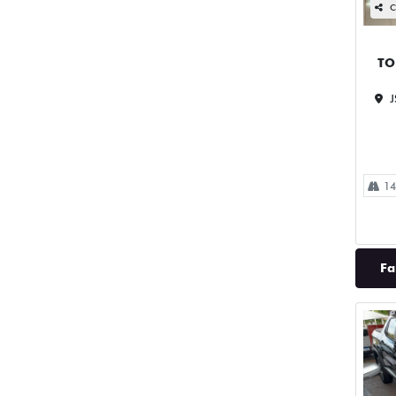
C
TO
J
14
Fa