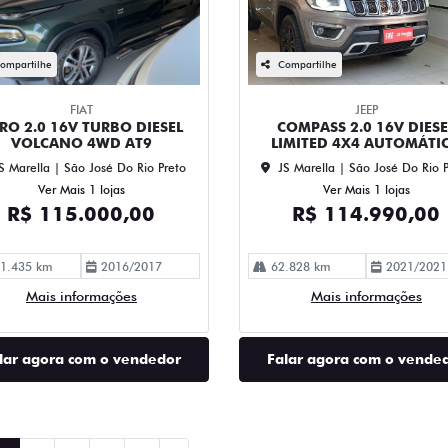
ompartilhe
Compartilhe
FIAT
JEEP
RO 2.0 16V TURBO DIESEL
COMPASS 2.0 16V DIESE
VOLCANO 4WD AT9
LIMITED 4X4 AUTOMÁTI
S Marella | São José Do Rio Preto
JS Marella | São José Do Rio 
Ver Mais 1 lojas
Ver Mais 1 lojas
R$ 115.000,00
R$ 114.990,00
1.435 km
2016/2017
62.828 km
2021/2021
Mais informações
Mais informações
lar agora com o vendedor
Falar agora com o vende