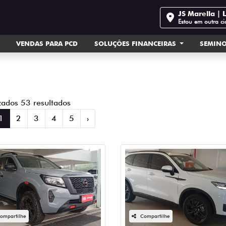
JS Marella | L
Estou em outra c
VENDAS PARA PCD
SOLUÇÕES FINANCEIRAS
SEMIN
zados 53 resultados
1
2
3
4
5
›
ompartilhe
Compartilhe