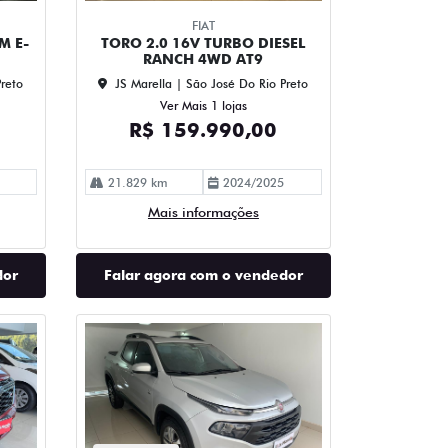
FIAT
M E-
TORO 2.0 16V TURBO DIESEL
RANCH 4WD AT9
Preto
JS Marella | São José Do Rio Preto
Ver Mais 1 lojas
R$ 159.990,00
21.829 km
2024/2025
Mais informações
dor
Falar agora com o vendedor