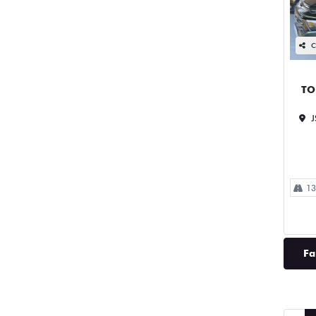
C
TO
J
13
Fa