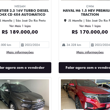
NISSAN
GWM
TIER 2.3 16V TURBO DIESEL
HAVAL H6 1.5 HEV PREMIU
O4X CD 4X4 AUTOMÁTICO
TRACTION
S Marella | São José Do Rio Preto
JS Marella | São José Do Rio 
Ver Mais 1 lojas
Ver Mais 1 lojas
R$ 189.000,00
R$ 170.000,00
.000 km
2023/2024
34.328 km
2023/2024
Mais informações
Mais informações
lar agora com o vendedor
Falar agora com o vende