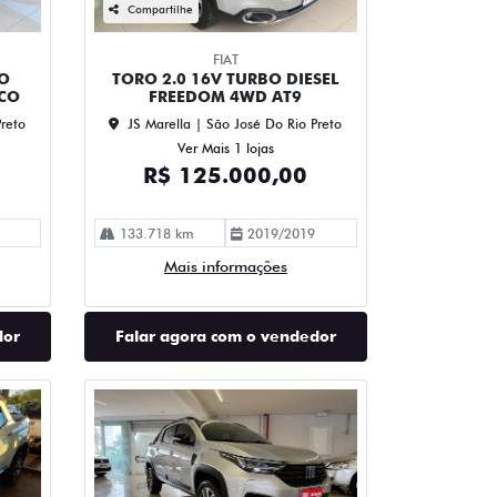
Compartilhe
FIAT
BO
TORO 2.0 16V TURBO DIESEL
CO
FREEDOM 4WD AT9
Preto
JS Marella | São José Do Rio Preto
Ver Mais 1 lojas
R$ 125.000,00
133.718 km
2019/2019
Mais informações
dor
Falar agora com o vendedor