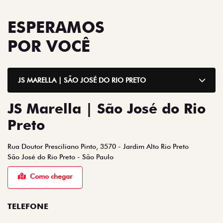
Rua Doutor Presciliano Pinto, 3570 - Jardim Alto Rio Preto
São José do Rio Preto - São Paulo
Como chegar
TELEFONE
TELEFONE
(17) 3214-8000
WHATSAPP
(17) 99749-6216
HORÁRIOS DE FUNCIONAMENTO
SHOWROOM
De segunda a sexta, das 8h às 18h.
Sábado, das 8h às 12h.
Mais informações sobre essa loja