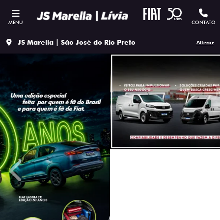
MENU
CONTATO
JS Marella | São José do Rio Preto
Alterar
templates.template-01.components.carousel.texts.contro
temp
OFERTAS EM DESTAQUE