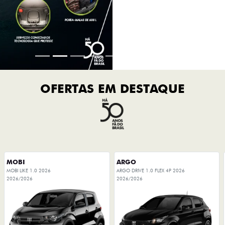
MOBI
ARGO
MOBI LIKE 1.0 2026
ARGO DRIVE 1.0 FLEX 4P 2026
2026/2026
2026/2026
TAXA ZERO
BÔNUS DE 6 MIL REAIS
PESSOA FÍSICA
PESSOA FÍSICA
ENTRADA DE R$ 54.967,04 +30
De: R$ 85.490,00
PARCELAS DE R$ 1.379,00
R$ 72.790,00