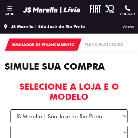
MENU
CONTATO
JS Marella | São José do Rio Preto
Alterar
SIMULADOR DE FINANCIAMENTO
PLANO FAZENDEIRO
C
SIMULE SUA COMPRA
SELECIONE A LOJA E O
MODELO