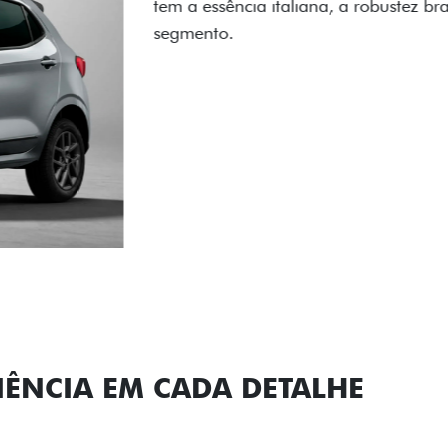
carro, que possui acabamen
Próximo
Previous
Next
Conjunto de l
IÊNCIA EM CADA DETALHE