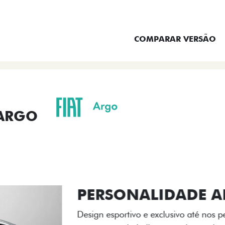
ENTRAR EM CONTATO
COMPARAR VERSÃO
 ARGO
ORMANCE
SEGURANÇA
ACESSÓRIOS
SER
ACABAMENTO
A flag italiana e o novo l