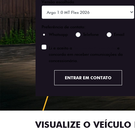
Versão escolhida
Preferência de contato:
Whatsapp
Telefone
Email
Li e aceito a
Política de Privacidade
e
concordo em receber comunicações da
concessionária.
ENTRAR EM CONTATO
VISUALIZE O VEÍCULO 