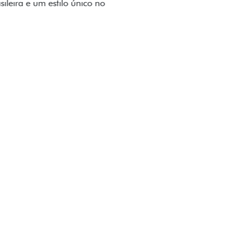
to impecável e detalhes escurecidos.
uzes