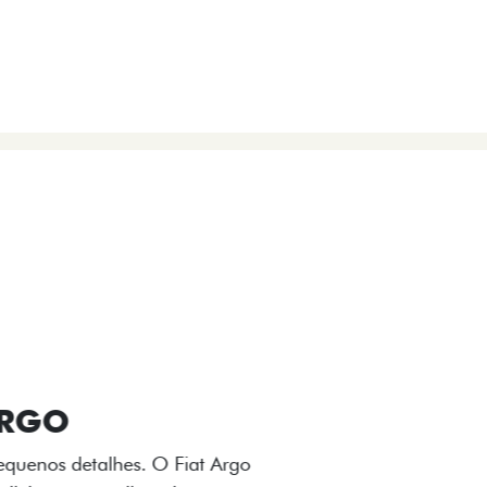
VIÇOS
FIAT + SEM PARAR
 E DESIGN INTERNO
ogo Fiat também aparecem no interior do