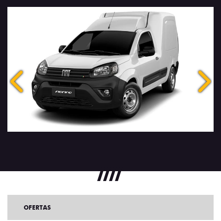
Anterior
Próx
OFERTAS