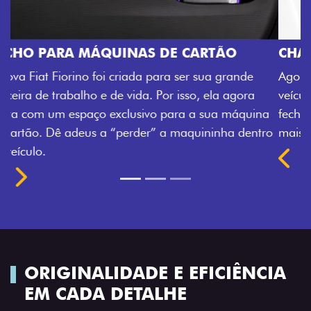
CHAVE COM TELECOMANDO
Agora, a chave da sua nova Fiorino pode abrir o
veículo também à distância, e não mais somente pela
na
fechadura. São detalhes como esse que trazem ainda
tro
mais fluidez para o seu dia de trabalho.
Previous
Next
ORIGINALIDADE E EFICIÊNCIA
EM CADA DETALHE