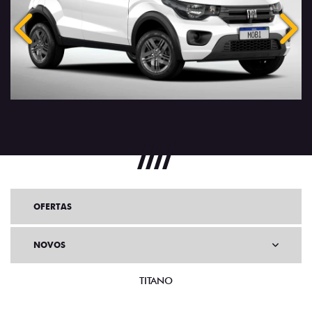
Anterior
Próx
OFERTAS
NOVOS
TITANO