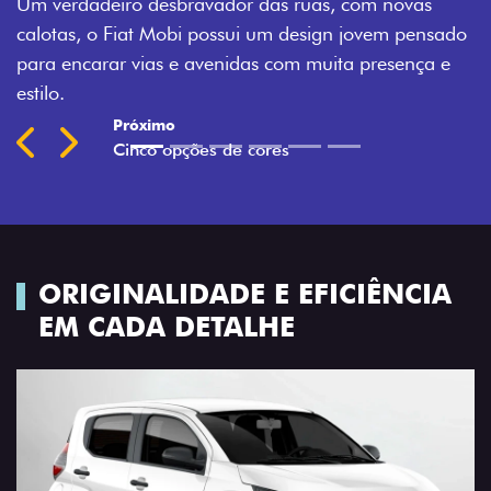
, com novas
Montecarlo, Branco Banchisa, Prata Bari 
gn jovem pensado
Silverstone.
ita presença e
Previous
Next
ORIGINALIDADE E EFICIÊNCIA
EM CADA DETALHE