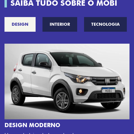
SAIBA TUDO SOBRE O MOBI
DESIGN
INTERIOR
TECNOLOGIA
CINCO OPÇÕES DE CORES
O Fiat Mobi tem sempre uma opção de c
sua cara. Escolha entre o Preto Vulcano,