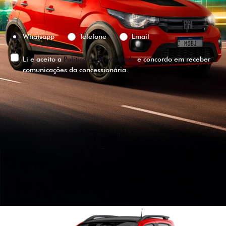
Preferência de contato:
Whatsapp
Telefone
Email
Li e aceito a
Política de Privacidade
e concordo em receber
comunicações da concessionária.
ENTRAR EM CONTATO
VISUALIZE O
VEÍCULO EM
360°