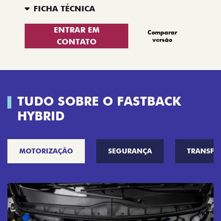
FICHA TÉCNICA
ENTRAR EM
Comparar
versão
CONTATO
TUDO SOBRE O FASTBACK
HYBRID
MOTORIZAÇÃO
SEGURANÇA
TRANSF