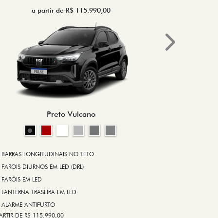
a partir de R$ 115.990,00
a 
Next
BRAKE-LIGHT
BARRAS LONG
RODA DE LIGA
Preto Vulcano
ALARME ANT
ASR (CONTRO
A PARTIR DE R$ 1
+ VER MAIS I
BARRAS LONGITUDINAIS NO TETO
FAROIS DIURNOS EM LED (DRL)
FARÓIS EM LED
FICHA TÉ
LANTERNA TRASEIRA EM LED
ALARME ANTIFURTO
ARTIR DE R$ 115.990,00