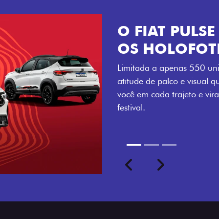
VISUAL COM 
Se liga no que compõe a ide
numerada, adesivo lateral 
a exclusividade, enquanto o
rodas de liga-leve aro 16”
com ainda mais estilo.
Previous
Next
seu ritmo