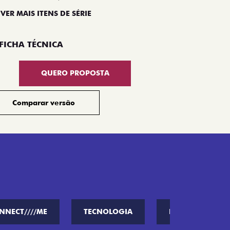
 VER MAIS ITENS DE SÉRIE
Compar
FICHA TÉCNICA
QUERO PROPOSTA
Comparar versão
NNECT////ME
TECNOLOGIA
PERFORMANCE