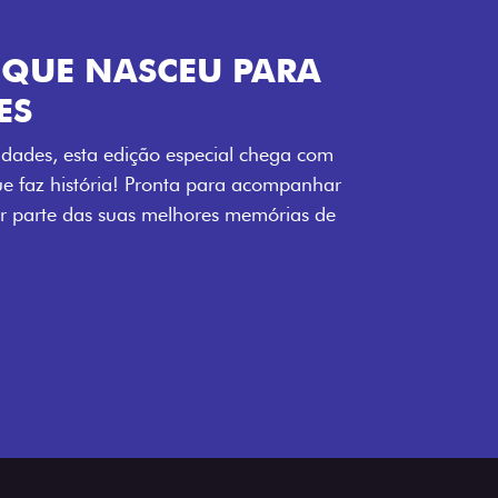
ENERGIA LOLLABR
ntidade exclusiva do festival: série
LollaBR e a soleira temática que reforçam
s detalhes escurecidos, o teto bicolor e as
 em preto brilhante completam o visual