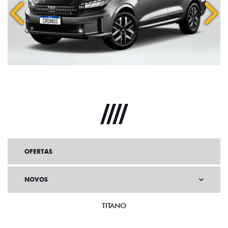
Anterior
Próx
OFERTAS
NOVOS
TITANO