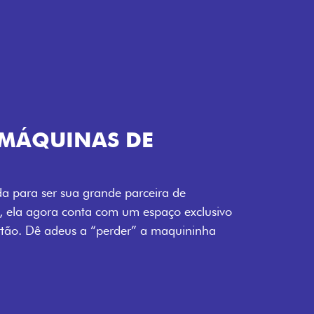
TELECOMANDO
a Fiorino pode abrir o veículo também à
ente pela fechadura. São detalhes como
 fluidez para o seu dia de trabalho.