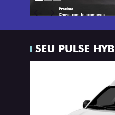
Próximo
Previous
Next
Porta-luvas com iluminação
SEU PULSE HY