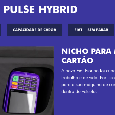
 PULSE HYBRID
CAPACIDADE DE CARGA
FIAT + SEM PARAR
CHAVE COM 
Agora, a chave da sua nov
distância, e não mais som
esse que trazem ainda mais