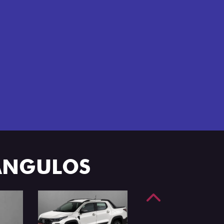
e 4 portas.
 ÂNGULOS
Anterior