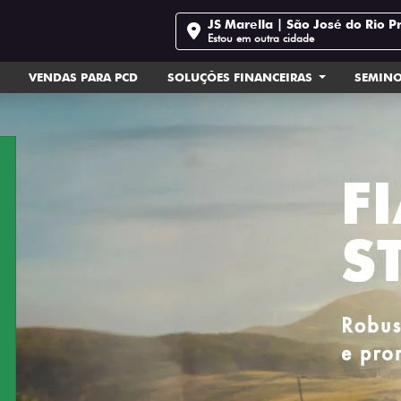
JS Marella | São José do Rio P
Estou em outra cidade
VENDAS PARA PCD
SOLUÇÕES FINANCEIRAS
SEMIN