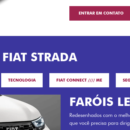
ENTRAR EM CONTATO
 FIAT STRADA
TECNOLOGIA
FIAT CONNECT //// ME
SE
O VERDAD
LUGARES 
Todo mundo pode viajar co