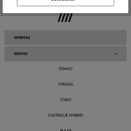
OFERTAS
NOVOS
TITANO
STRADA
TORO
FASTBACK HYBRID
PULSE