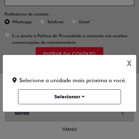
Preferência de contato:
Whatsapp
Telefone
Email
Li e aceito a
Política de Privacidade
e concordo em receber
comunicações da concessionária.
ENTRAR EM CONTATO
X
Selecione a unidade mais próxima a você.
Selecionar
OFERTAS
NOVOS
TITANO