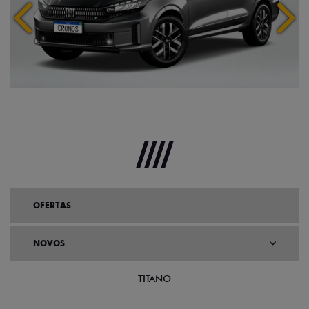
Anterior
Próx
OFERTAS
NOVOS
TITANO