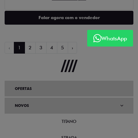
Falar agora com o vendedor
WhatsApp
‹
1
2
3
4
5
›
OFERTAS
NOVOS
TITANO
STRADA