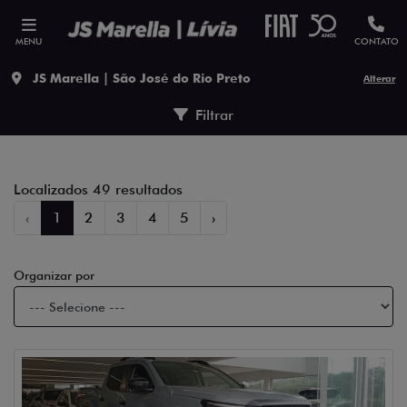
MENU
CONTATO
JS Marella | São José do Rio Preto
Alterar
Filtrar
Localizados 49 resultados
‹
1
2
3
4
5
›
Organizar por