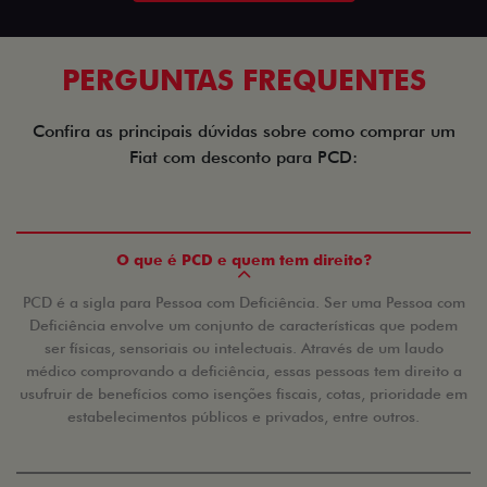
PERGUNTAS FREQUENTES
Confira as principais dúvidas sobre como comprar um
Fiat com desconto para PCD:
O que é PCD e quem tem direito?
PCD é a sigla para Pessoa com Deficiência. Ser uma Pessoa com
Deficiência envolve um conjunto de características que podem
ser físicas, sensoriais ou intelectuais. Através de um laudo
médico comprovando a deficiência, essas pessoas tem direito a
usufruir de benefícios como isenções fiscais, cotas, prioridade em
estabelecimentos públicos e privados, entre outros.