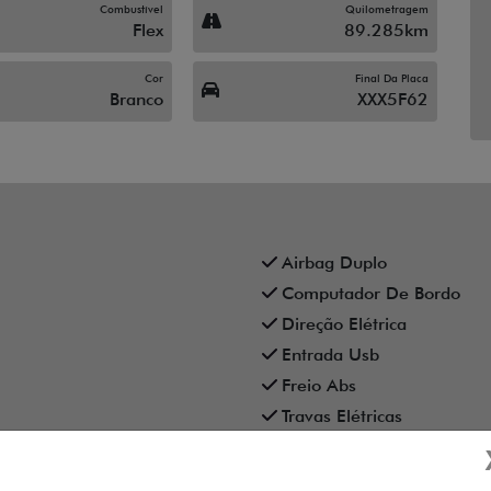
Combustível
Quilometragem
Flex
89.285km
Cor
Final Da Placa
Branco
XXX5F62
Airbag Duplo
Computador De Bordo
Direção Elétrica
Entrada Usb
Freio Abs
Travas Elétricas
Volante Com Regulagem D