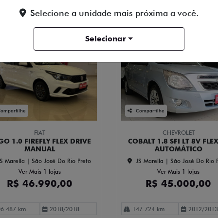
Selecione a unidade mais próxima a você.
Selecionar
ompartilhe
Compartilhe
FIAT
CHEVROLET
O 1.0 FIREFLY FLEX DRIVE
COBALT 1.8 SFI LT 8V FLE
MANUAL
AUTOMÁTICO
S Marella | São José Do Rio Preto
JS Marella | São José Do Rio 
Ver Mais 1 lojas
Ver Mais 1 lojas
R$ 46.990,00
R$ 45.000,00
6.487 km
2018/2018
147.724 km
2012/2013