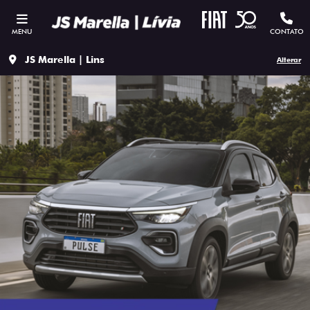
MENU
CONTATO
JS Marella | Lins
Alterar