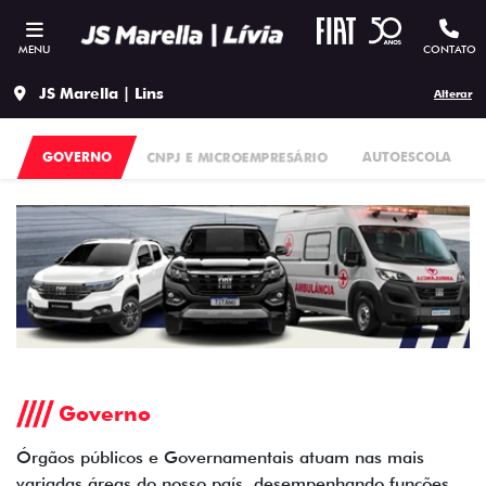
MENU
CONTATO
JS Marella | Lins
Alterar
GOVERNO
CNPJ E MICROEMPRESÁRIO
AUTOESCOLA
Governo
Órgãos públicos e Governamentais atuam nas mais
variadas áreas do nosso país, desempenhando funções