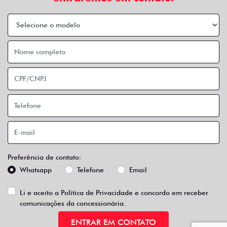
AGENDE UM TEST DRIVE
Home
Vendas Diretas
Taxistas
Desacelere. Seu bem maior é a vida.
Fiat JS Marella
68.087.329/0004-18