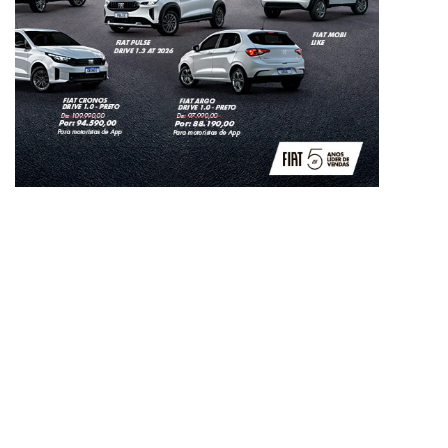
Taxistas
Quando o assunto é adquirir um Fiat zero com condições
de pagamento diferenciadas e incentivos fiscais, os
taxistas também têm vez. Sem falar no baixo custo de
manutenção dos nossos veículos, ótimo espaço interno,
baixo consumo de combustível e todo conforto para você
e seus passageiros.
Entre em contato e descubra o que podemos fazer pelo