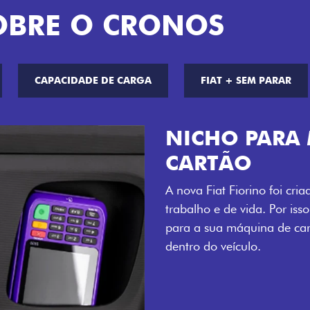
OBRE O CRONOS
CAPACIDADE DE CARGA
FIAT + SEM PARAR
CHAVE COM 
Agora, a chave da sua nov
distância, e não mais som
esse que trazem ainda mais