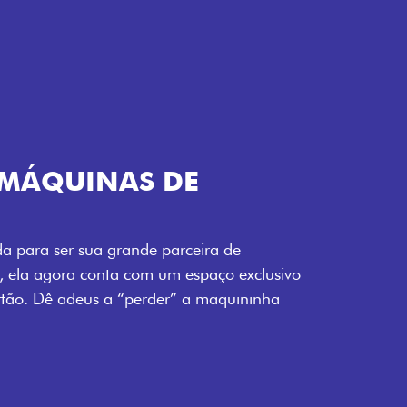
TELECOMANDO
a Fiorino pode abrir o veículo também à
ente pela fechadura. São detalhes como
 fluidez para o seu dia de trabalho.